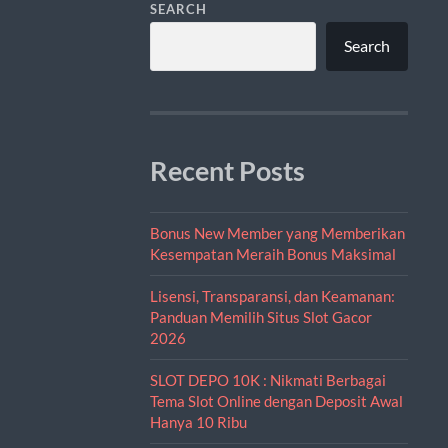
SEARCH
Search
Recent Posts
Bonus New Member yang Memberikan
Kesempatan Meraih Bonus Maksimal
Lisensi, Transparansi, dan Keamanan:
Panduan Memilih Situs Slot Gacor
2026
SLOT DEPO 10K : Nikmati Berbagai
Tema Slot Online dengan Deposit Awal
Hanya 10 Ribu