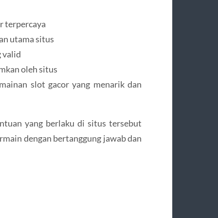
r terpercaya
man utama situs
 valid
imkan oleh situs
mainan slot gacor yang menarik dan
tuan yang berlaku di situs tersebut
ermain dengan bertanggung jawab dan