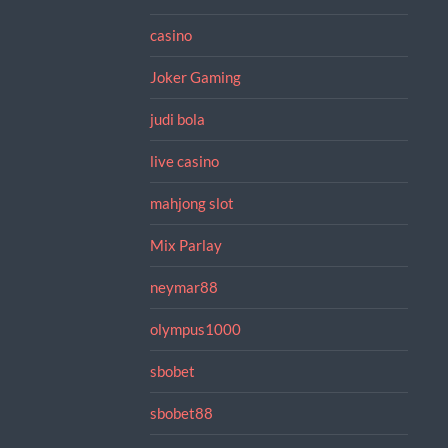
casino
Joker Gaming
judi bola
live casino
mahjong slot
Mix Parlay
neymar88
olympus1000
sbobet
sbobet88