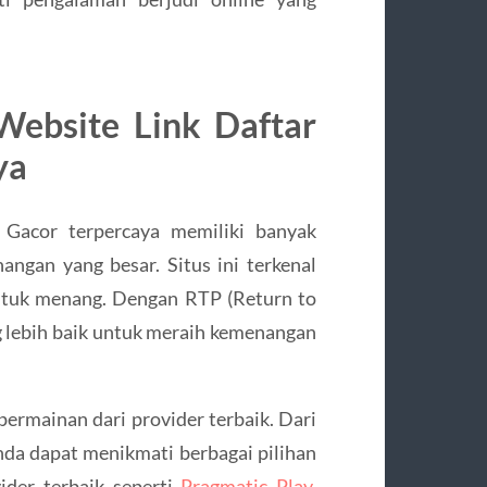
Website Link Daftar
ya
 Gacor terpercaya memiliki banyak
angan yang besar. Situs ini terkenal
ntuk menang. Dengan RTP (Return to
ng lebih baik untuk meraih kemenangan
 permainan dari provider terbaik. Dari
nda dapat menikmati berbagai pilihan
ider terbaik seperti
Pragmatic Play
,