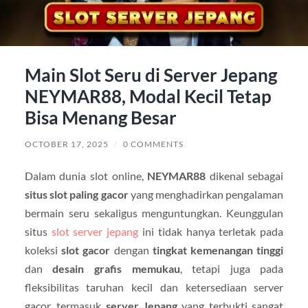
Main Slot Seru di Server Jepang
NEYMAR88, Modal Kecil Tetap
Bisa Menang Besar
OCTOBER 17, 2025
/
0 COMMENTS
Dalam dunia slot online,
NEYMAR88
dikenal sebagai
situs slot paling gacor
yang menghadirkan pengalaman
bermain seru sekaligus menguntungkan. Keunggulan
situs
slot server jepang
ini tidak hanya terletak pada
koleksi
slot gacor
dengan
tingkat kemenangan tinggi
dan
desain grafis memukau
, tetapi juga pada
fleksibilitas taruhan kecil dan ketersediaan server
gacor, termasuk
server Jepang
yang terbukti sangat