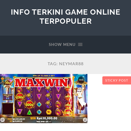
INFO TERKINI GAME ONLINE
TERPOPULER
SHOW MENU
TAG:
NEYMAR88
STICKY POST