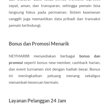
cepat, aman, dan transparan, sehingga pemain bisa
langsung fokus pada permainan. Sistem keamanan
canggih juga memastikan data pribadi dan transaksi
pemain terlindungi.
Bonus dan Promosi Menarik
NEYMAR88 menyediakan berbagai
bonus dan
promosi
seperti bonus new member, cashback harian,
dan event turnamen slot dengan hadiah besar. Bonus
ini meningkatkan peluang menang sekaligus
menambah keseruan bermain.
Layanan Pelanggan 24 Jam