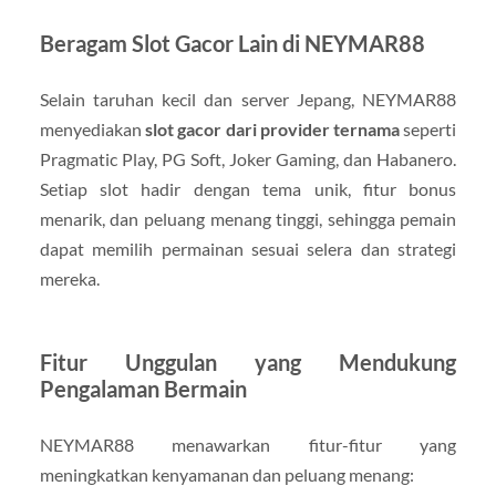
Beragam Slot Gacor Lain di NEYMAR88
Selain taruhan kecil dan server Jepang, NEYMAR88
menyediakan
slot gacor dari provider ternama
seperti
Pragmatic Play, PG Soft, Joker Gaming, dan Habanero.
Setiap slot hadir dengan tema unik, fitur bonus
menarik, dan peluang menang tinggi, sehingga pemain
dapat memilih permainan sesuai selera dan strategi
mereka.
Fitur Unggulan yang Mendukung
Pengalaman Bermain
NEYMAR88 menawarkan fitur-fitur yang
meningkatkan kenyamanan dan peluang menang: