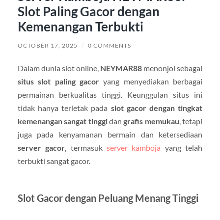
Slot Paling Gacor dengan
Kemenangan Terbukti
OCTOBER 17, 2025
/
0 COMMENTS
Dalam dunia slot online,
NEYMAR88
menonjol sebagai
situs slot paling gacor
yang menyediakan berbagai
permainan berkualitas tinggi. Keunggulan situs ini
tidak hanya terletak pada
slot gacor dengan tingkat
kemenangan sangat tinggi
dan
grafis memukau
, tetapi
juga pada kenyamanan bermain dan ketersediaan
server gacor
, termasuk
server kamboja
yang telah
terbukti sangat gacor.
Slot Gacor dengan Peluang Menang Tinggi