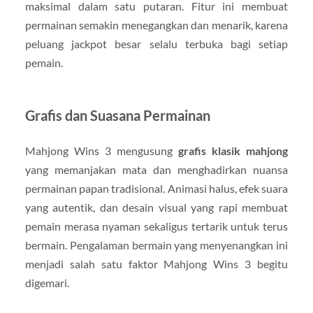
maksimal dalam satu putaran. Fitur ini membuat
permainan semakin menegangkan dan menarik, karena
peluang jackpot besar selalu terbuka bagi setiap
pemain.
Grafis dan Suasana Permainan
Mahjong Wins 3 mengusung
grafis klasik mahjong
yang memanjakan mata dan menghadirkan nuansa
permainan papan tradisional. Animasi halus, efek suara
yang autentik, dan desain visual yang rapi membuat
pemain merasa nyaman sekaligus tertarik untuk terus
bermain. Pengalaman bermain yang menyenangkan ini
menjadi salah satu faktor Mahjong Wins 3 begitu
digemari.