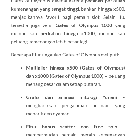
Gates of Olympus dikenal karena
pecahan perkalian
kemenangan yang sangat tinggi
, bahkan hingga
x500
,
menjadikannya favorit bagi pemain slot. Selain itu,
tersedia juga versi
Gates of Olympus 1000
yang
memberikan
perkalian hingga x1000
, memberikan
peluang kemenangan lebih besar lagi.
Beberapa fitur unggulan Gates of Olympus meliputi:
Multiplier hingga x500 (Gates of Olympus)
dan x1000 (Gates of Olympus 1000)
– peluang
menang besar dalam setiap putaran.
Grafis dan animasi mitologi Yunani
–
menghadirkan pengalaman bermain yang
menarik dan nyaman.
Fitur bonus scatter dan free spin
–
mempermudah pemain meraih kemenangan