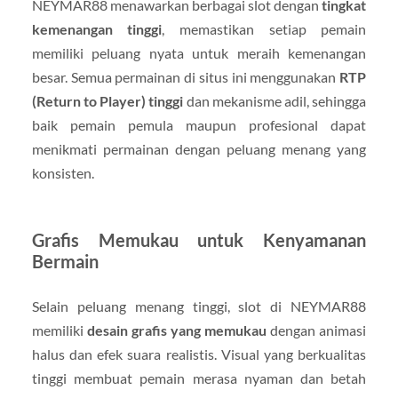
NEYMAR88 menawarkan berbagai slot dengan
tingkat
kemenangan tinggi
, memastikan setiap pemain
memiliki peluang nyata untuk meraih kemenangan
besar. Semua permainan di situs ini menggunakan
RTP
(Return to Player) tinggi
dan mekanisme adil, sehingga
baik pemain pemula maupun profesional dapat
menikmati permainan dengan peluang menang yang
konsisten.
Grafis Memukau untuk Kenyamanan
Bermain
Selain peluang menang tinggi, slot di NEYMAR88
memiliki
desain grafis yang memukau
dengan animasi
halus dan efek suara realistis. Visual yang berkualitas
tinggi membuat pemain merasa nyaman dan betah