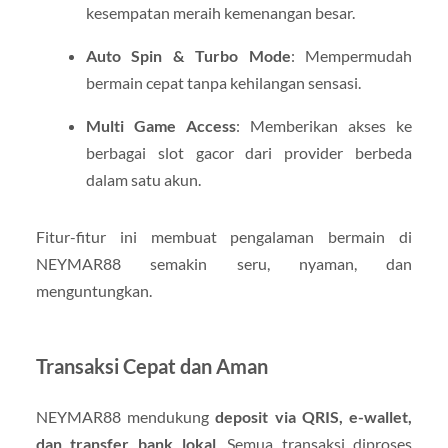
kesempatan meraih kemenangan besar.
Auto Spin & Turbo Mode
: Mempermudah
bermain cepat tanpa kehilangan sensasi.
Multi Game Access
: Memberikan akses ke
berbagai slot gacor dari provider berbeda
dalam satu akun.
Fitur-fitur ini membuat pengalaman bermain di
NEYMAR88 semakin seru, nyaman, dan
menguntungkan.
Transaksi Cepat dan Aman
NEYMAR88 mendukung
deposit via QRIS, e-wallet,
dan transfer bank lokal
. Semua transaksi diproses