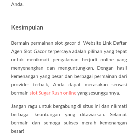
Anda.
Kesimpulan
Bermain permainan slot gacor di Website Link Daftar
Agen Slot Gacor terpercaya adalah pilihan yang tepat
untuk menikmati pengalaman berjudi online yang
menyenangkan dan menguntungkan. Dengan hasil
kemenangan yang besar dan berbagai permainan dari
provider terbaik, Anda dapat merasakan sensasi
bermain
slot Sugar Rush online
yang sesungguhnya.
Jangan ragu untuk bergabung di situs ini dan nikmati
berbagai keuntungan yang ditawarkan. Selamat
bermain dan semoga sukses meraih kemenangan
besar!