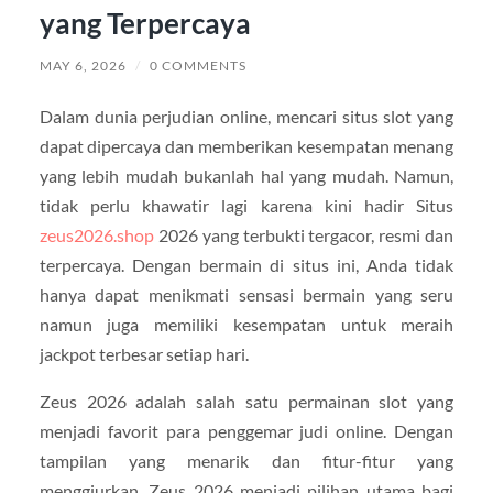
yang Terpercaya
MAY 6, 2026
/
0 COMMENTS
Dalam dunia perjudian online, mencari situs slot yang
dapat dipercaya dan memberikan kesempatan menang
yang lebih mudah bukanlah hal yang mudah. Namun,
tidak perlu khawatir lagi karena kini hadir Situs
zeus2026.shop
2026 yang terbukti tergacor, resmi dan
terpercaya. Dengan bermain di situs ini, Anda tidak
hanya dapat menikmati sensasi bermain yang seru
namun juga memiliki kesempatan untuk meraih
jackpot terbesar setiap hari.
Zeus 2026 adalah salah satu permainan slot yang
menjadi favorit para penggemar judi online. Dengan
tampilan yang menarik dan fitur-fitur yang
menggiurkan, Zeus 2026 menjadi pilihan utama bagi