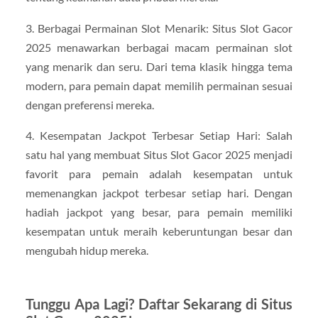
3. Berbagai Permainan Slot Menarik: Situs Slot Gacor
2025 menawarkan berbagai macam permainan slot
yang menarik dan seru. Dari tema klasik hingga tema
modern, para pemain dapat memilih permainan sesuai
dengan preferensi mereka.
4. Kesempatan Jackpot Terbesar Setiap Hari: Salah
satu hal yang membuat Situs Slot Gacor 2025 menjadi
favorit para pemain adalah kesempatan untuk
memenangkan jackpot terbesar setiap hari. Dengan
hadiah jackpot yang besar, para pemain memiliki
kesempatan untuk meraih keberuntungan besar dan
mengubah hidup mereka.
Tunggu Apa Lagi? Daftar Sekarang di Situs