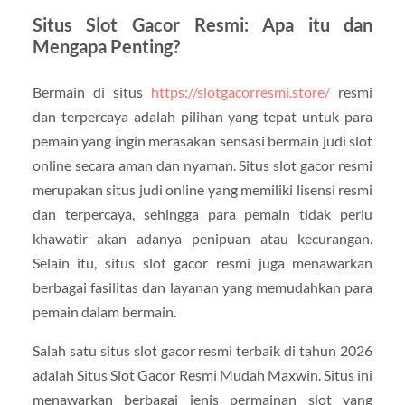
Situs Slot Gacor Resmi: Apa itu dan
Mengapa Penting?
Bermain di situs
https://slotgacorresmi.store/
resmi
dan terpercaya adalah pilihan yang tepat untuk para
pemain yang ingin merasakan sensasi bermain judi slot
online secara aman dan nyaman. Situs slot gacor resmi
merupakan situs judi online yang memiliki lisensi resmi
dan terpercaya, sehingga para pemain tidak perlu
khawatir akan adanya penipuan atau kecurangan.
Selain itu, situs slot gacor resmi juga menawarkan
berbagai fasilitas dan layanan yang memudahkan para
pemain dalam bermain.
Salah satu situs slot gacor resmi terbaik di tahun 2026
adalah Situs Slot Gacor Resmi Mudah Maxwin. Situs ini
menawarkan berbagai jenis permainan slot yang