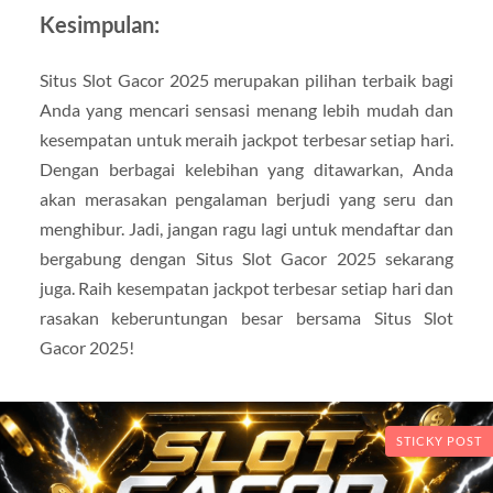
Kesimpulan:
Situs Slot Gacor 2025 merupakan pilihan terbaik bagi
Anda yang mencari sensasi menang lebih mudah dan
kesempatan untuk meraih jackpot terbesar setiap hari.
Dengan berbagai kelebihan yang ditawarkan, Anda
akan merasakan pengalaman berjudi yang seru dan
menghibur. Jadi, jangan ragu lagi untuk mendaftar dan
bergabung dengan Situs Slot Gacor 2025 sekarang
juga. Raih kesempatan jackpot terbesar setiap hari dan
rasakan keberuntungan besar bersama Situs Slot
Gacor 2025!
STICKY POST