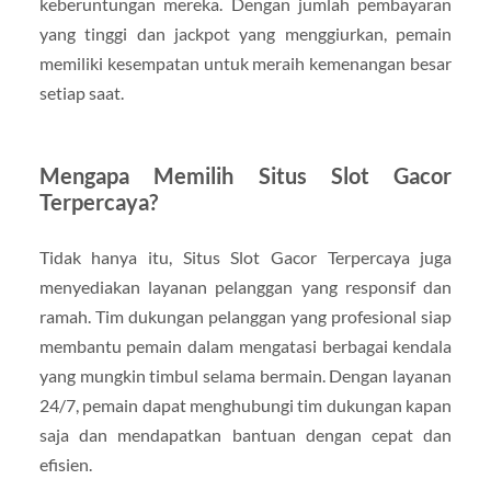
keberuntungan mereka. Dengan jumlah pembayaran
yang tinggi dan jackpot yang menggiurkan, pemain
memiliki kesempatan untuk meraih kemenangan besar
setiap saat.
Mengapa Memilih Situs Slot Gacor
Terpercaya?
Tidak hanya itu, Situs Slot Gacor Terpercaya juga
menyediakan layanan pelanggan yang responsif dan
ramah. Tim dukungan pelanggan yang profesional siap
membantu pemain dalam mengatasi berbagai kendala
yang mungkin timbul selama bermain. Dengan layanan
24/7, pemain dapat menghubungi tim dukungan kapan
saja dan mendapatkan bantuan dengan cepat dan
efisien.