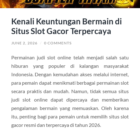
Kenali Keuntungan Bermain di
Situs Slot Gacor Terpercaya
JUNE 2, 2026
/
0 COMMENTS
Permainan judi slot online telah menjadi salah satu
hiburan yang populer di kalangan masyarakat
Indonesia. Dengan kemudahan akses melalui internet,
para pemain dapat menikmati berbagai permainan slot
secara praktis dan mudah. Namun, tidak semua situs
judi slot online dapat dipercaya dan memberikan
pengalaman bermain yang memuaskan. Oleh karena
itu, penting bagi para pemain untuk memilih situs slot
gacor resmi dan terpercaya di tahun 2026.