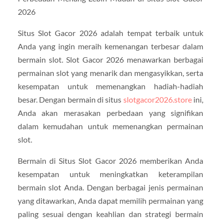
2026
Situs Slot Gacor 2026 adalah tempat terbaik untuk
Anda yang ingin meraih kemenangan terbesar dalam
bermain slot. Slot Gacor 2026 menawarkan berbagai
permainan slot yang menarik dan mengasyikkan, serta
kesempatan untuk memenangkan hadiah-hadiah
besar. Dengan bermain di situs
slotgacor2026.store
ini,
Anda akan merasakan perbedaan yang signifikan
dalam kemudahan untuk memenangkan permainan
slot.
Bermain di Situs Slot Gacor 2026 memberikan Anda
kesempatan untuk meningkatkan keterampilan
bermain slot Anda. Dengan berbagai jenis permainan
yang ditawarkan, Anda dapat memilih permainan yang
paling sesuai dengan keahlian dan strategi bermain