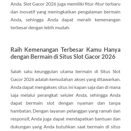
Anda. Slot Gacor 2026 juga memiliki fitur-fitur terbaru
dan inovatif yang meningkatkan pengalaman bermain
Anda, sehingga Anda dapat meraih kemenangan
terbesar dengan lebih mudah.
Raih Kemenangan Terbesar Kamu Hanya
dengan Bermain di Situs Slot Gacor 2026
Salah satu keunggulan utama bermain di Situs Slot
Gacor 2026 adalah kemudahan akses yang ditawarkan.
Anda dapat mengakses situs ini kapan saja dan di mana
saja melalui perangkat seluler Anda, sehingga Anda
dapat bermain slot dengan nyaman dan tanpa
hambatan. Dengan layanan pelanggan yang ramah dan
responsif, Anda juga dapat mendapatkan bantuan dan
dukungan yang Anda butuhkan saat bermain di situs