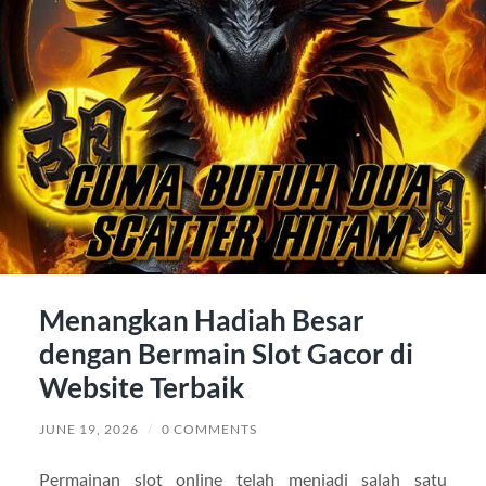
Menangkan Hadiah Besar
dengan Bermain Slot Gacor di
Website Terbaik
JUNE 19, 2026
/
0 COMMENTS
Permainan slot online telah menjadi salah satu