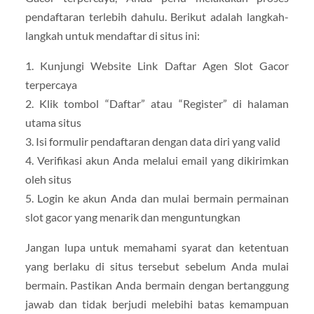
pendaftaran terlebih dahulu. Berikut adalah langkah-
langkah untuk mendaftar di situs ini:
1. Kunjungi Website Link Daftar Agen Slot Gacor
terpercaya
2. Klik tombol “Daftar” atau “Register” di halaman
utama situs
3. Isi formulir pendaftaran dengan data diri yang valid
4. Verifikasi akun Anda melalui email yang dikirimkan
oleh situs
5. Login ke akun Anda dan mulai bermain permainan
slot gacor yang menarik dan menguntungkan
Jangan lupa untuk memahami syarat dan ketentuan
yang berlaku di situs tersebut sebelum Anda mulai
bermain. Pastikan Anda bermain dengan bertanggung
jawab dan tidak berjudi melebihi batas kemampuan