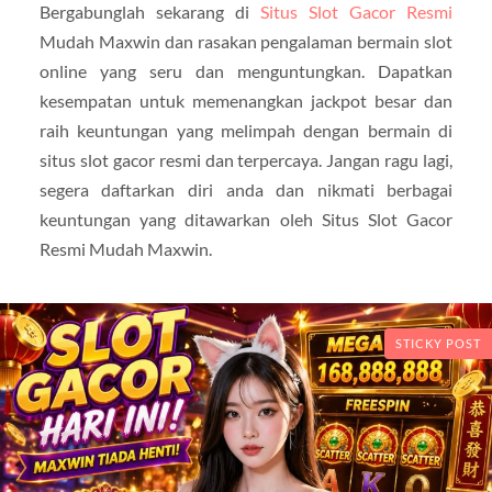
Bergabunglah sekarang di
Situs Slot Gacor Resmi
Mudah Maxwin dan rasakan pengalaman bermain slot
online yang seru dan menguntungkan. Dapatkan
kesempatan untuk memenangkan jackpot besar dan
raih keuntungan yang melimpah dengan bermain di
situs slot gacor resmi dan terpercaya. Jangan ragu lagi,
segera daftarkan diri anda dan nikmati berbagai
keuntungan yang ditawarkan oleh Situs Slot Gacor
Resmi Mudah Maxwin.
STICKY POST