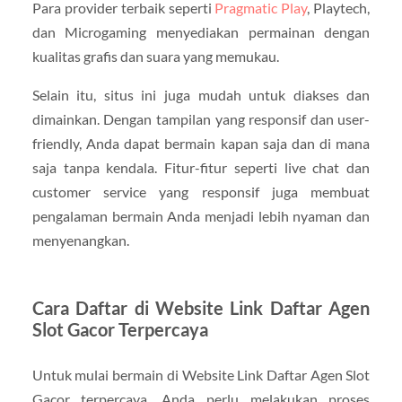
Para provider terbaik seperti
Pragmatic Play
, Playtech,
dan Microgaming menyediakan permainan dengan
kualitas grafis dan suara yang memukau.
Selain itu, situs ini juga mudah untuk diakses dan
dimainkan. Dengan tampilan yang responsif dan user-
friendly, Anda dapat bermain kapan saja dan di mana
saja tanpa kendala. Fitur-fitur seperti live chat dan
customer service yang responsif juga membuat
pengalaman bermain Anda menjadi lebih nyaman dan
menyenangkan.
Cara Daftar di Website Link Daftar Agen
Slot Gacor Terpercaya
Untuk mulai bermain di Website Link Daftar Agen Slot
Gacor terpercaya, Anda perlu melakukan proses