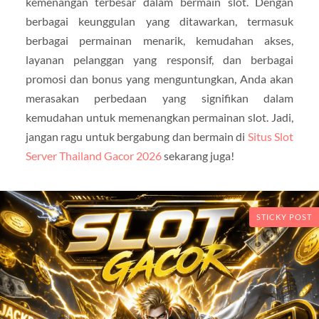
kemenangan terbesar dalam bermain slot. Dengan
berbagai keunggulan yang ditawarkan, termasuk
berbagai permainan menarik, kemudahan akses,
layanan pelanggan yang responsif, dan berbagai
promosi dan bonus yang menguntungkan, Anda akan
merasakan perbedaan yang signifikan dalam
kemudahan untuk memenangkan permainan slot. Jadi,
jangan ragu untuk bergabung dan bermain di
Situs Slot
Server Thailand Gacor 2026
sekarang juga!
STICKY POST