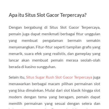
Apa itu Situs Slot Gacor Terpercaya?
Dengan bergabung di Situs Slot Gacor Terpercaya,
pemain juga dapat menikmati berbagai fitur unggulan
yang membuat pengalaman bermain semakin
menyenangkan. Fitur-fitur seperti tampilan grafis yang
menarik, suara efek yang realistis, dan gameplay yang
lancar akan membuat pemain merasa seolah-olah
berada di kasino sungguhan.
Selain itu,
Situs Sugar Rush Slot Gacor Terpercaya
juga
menawarkan berbagai macam pilihan permainan slot
yang bisa dimainkan. Mulai dari slot klasik hingga slot
modern dengan tema yang beragam, pemain dapat
memilih permainan yang sesuai dengan selera dan