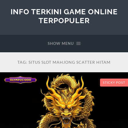
INFO TERKINI GAME ONLINE
TERPOPULER
SHOW MENU
TAG:
SITUS SLOT MAHJONG SCATTER HITAM
STICKY POST