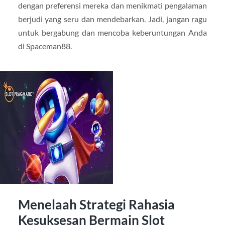
dengan preferensi mereka dan menikmati pengalaman
berjudi yang seru dan mendebarkan. Jadi, jangan ragu
untuk bergabung dan mencoba keberuntungan Anda
di Spaceman88.
Menelaah Strategi Rahasia
Kesuksesan Bermain Slot