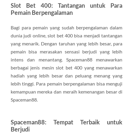
Slot Bet 400: Tantangan untuk Para
Pemain Berpengalaman
Bagi para pemain yang sudah berpengalaman dalam
dunia judi online, slot bet 400 bisa menjadi tantangan
yang menarik. Dengan taruhan yang lebih besar, para
pemain bisa merasakan sensasi berjudi yang lebih
intens dan menantang. Spaceman88 menawarkan
berbagai jenis mesin slot bet 400 yang menawarkan
hadiah yang lebih besar dan peluang menang yang
lebih tinggi. Para pemain berpengalaman bisa menguji
kemampuan mereka dan meraih kemenangan besar di
Spaceman88.
Spaceman88: Tempat Terbaik untuk
Berjudi