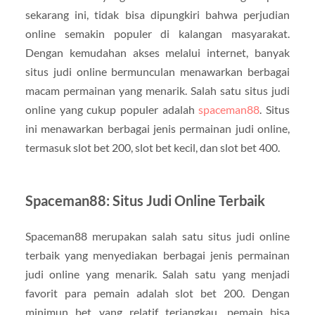
sekarang ini, tidak bisa dipungkiri bahwa perjudian
online semakin populer di kalangan masyarakat.
Dengan kemudahan akses melalui internet, banyak
situs judi online bermunculan menawarkan berbagai
macam permainan yang menarik. Salah satu situs judi
online yang cukup populer adalah
spaceman88
. Situs
ini menawarkan berbagai jenis permainan judi online,
termasuk slot bet 200, slot bet kecil, dan slot bet 400.
Spaceman88: Situs Judi Online Terbaik
Spaceman88 merupakan salah satu situs judi online
terbaik yang menyediakan berbagai jenis permainan
judi online yang menarik. Salah satu yang menjadi
favorit para pemain adalah slot bet 200. Dengan
minimun bet yang relatif terjangkau, pemain bisa