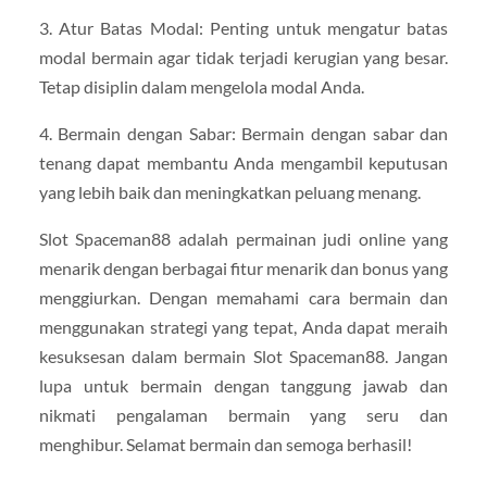
3. Atur Batas Modal: Penting untuk mengatur batas
modal bermain agar tidak terjadi kerugian yang besar.
Tetap disiplin dalam mengelola modal Anda.
4. Bermain dengan Sabar: Bermain dengan sabar dan
tenang dapat membantu Anda mengambil keputusan
yang lebih baik dan meningkatkan peluang menang.
Slot Spaceman88 adalah permainan judi online yang
menarik dengan berbagai fitur menarik dan bonus yang
menggiurkan. Dengan memahami cara bermain dan
menggunakan strategi yang tepat, Anda dapat meraih
kesuksesan dalam bermain Slot Spaceman88. Jangan
lupa untuk bermain dengan tanggung jawab dan
nikmati pengalaman bermain yang seru dan
menghibur. Selamat bermain dan semoga berhasil!