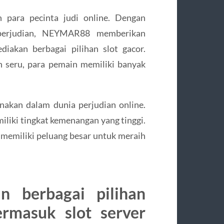
n para pecinta judi online. Dengan
 perjudian, NEYMAR88 memberikan
iakan berbagai pilihan slot gacor.
 seru, para pemain memiliki banyak
unakan dalam dunia perjudian online.
miliki tingkat kemenangan yang tinggi.
n memiliki peluang besar untuk meraih
 berbagai pilihan
ermasuk slot server