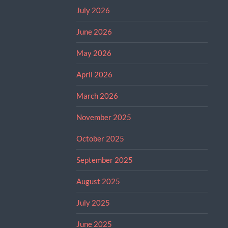
July 2026
June 2026
May 2026
April 2026
March 2026
November 2025
October 2025
September 2025
August 2025
July 2025
June 2025