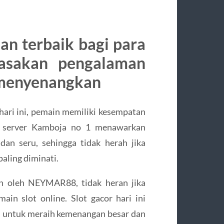
n terbaik bagi para
asakan pengalaman
g menyenangkan
hari ini, pemain memiliki kesempatan
t server Kamboja no 1 menawarkan
dan seru, sehingga tidak herah jika
aling diminati.
n oleh NEYMAR88, tidak heran jika
ain slot online. Slot gacor hari ini
 untuk meraih kemenangan besar dan