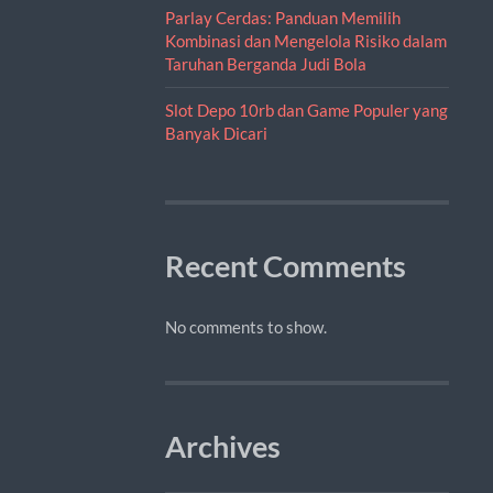
Parlay Cerdas: Panduan Memilih
Kombinasi dan Mengelola Risiko dalam
Taruhan Berganda Judi Bola
Slot Depo 10rb dan Game Populer yang
Banyak Dicari
Recent Comments
No comments to show.
Archives