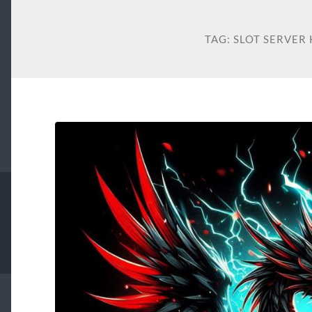
TAG:
SLOT SERVER