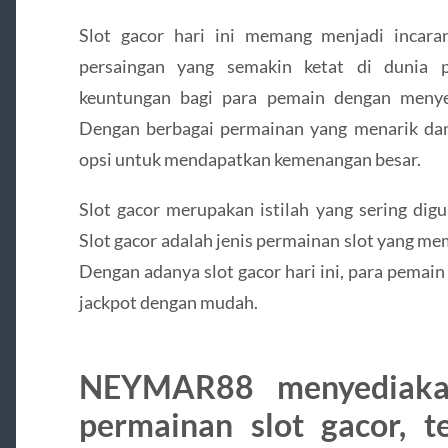
Slot gacor hari ini memang menjadi incara
persaingan yang semakin ketat di dunia
keuntungan bagi para pemain dengan menyed
Dengan berbagai permainan yang menarik dan
opsi untuk mendapatkan kemenangan besar.
Slot gacor merupakan istilah yang sering dig
Slot gacor adalah jenis permainan slot yang me
Dengan adanya slot gacor hari ini, para pemai
jackpot dengan mudah.
NEYMAR88 menyediakan
permainan slot gacor, t