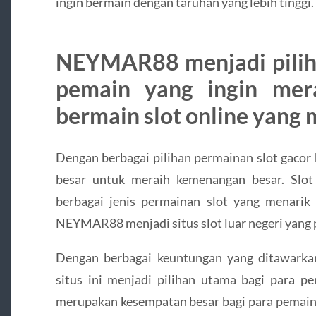
ingin bermain dengan taruhan yang lebih tinggi.
NEYMAR88 menjadi piliha
pemain yang ingin mer
bermain slot online yan
Dengan berbagai pilihan permainan slot gacor 
besar untuk meraih kemenangan besar. Slo
berbagai jenis permainan slot yang menarik 
NEYMAR88 menjadi situs slot luar negeri yang p
Dengan berbagai keuntungan yang ditawarka
situs ini menjadi pilihan utama bagi para pem
merupakan kesempatan besar bagi para pemain