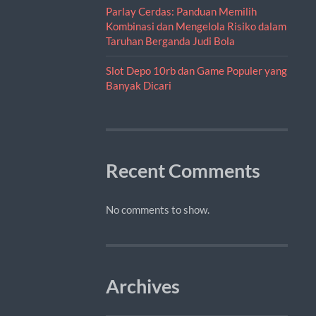
Parlay Cerdas: Panduan Memilih
Kombinasi dan Mengelola Risiko dalam
Taruhan Berganda Judi Bola
Slot Depo 10rb dan Game Populer yang
Banyak Dicari
Recent Comments
No comments to show.
Archives