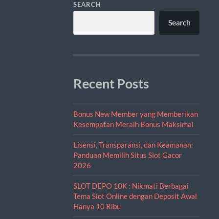
SEARCH
Search
Recent Posts
Bonus New Member yang Memberikan
Kesempatan Meraih Bonus Maksimal
Lisensi, Transparansi, dan Keamanan:
Panduan Memilih Situs Slot Gacor
2026
SLOT DEPO 10K : Nikmati Berbagai
Tema Slot Online dengan Deposit Awal
Hanya 10 Ribu