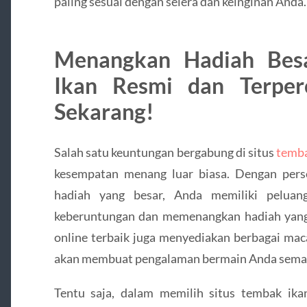
paling sesuai dengan selera dan keinginan Anda.
Menangkan Hadiah Besa
Ikan Resmi dan Terper
Sekarang!
Salah satu keuntungan bergabung di situs
temba
kesempatan menang luar biasa. Dengan pers
hadiah yang besar, Anda memiliki peluan
keberuntungan dan memenangkan hadiah yang fan
online terbaik juga menyediakan berbagai ma
akan membuat pengalaman bermain Anda semak
Tentu saja, dalam memilih situs tembak ika