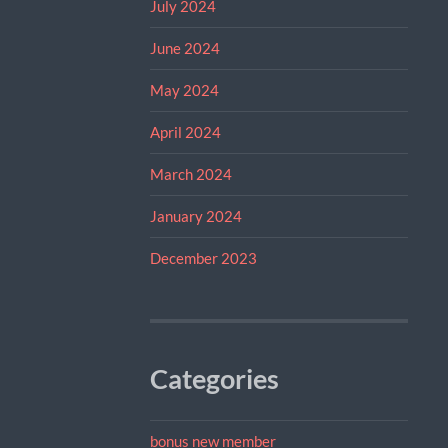
July 2024
June 2024
May 2024
April 2024
March 2024
January 2024
December 2023
Categories
bonus new member