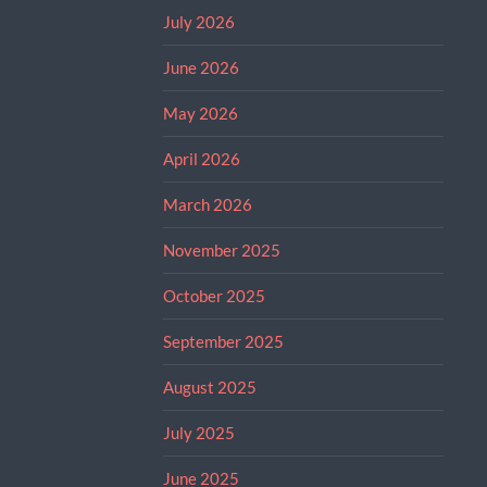
July 2026
June 2026
May 2026
April 2026
March 2026
November 2025
October 2025
September 2025
August 2025
July 2025
June 2025