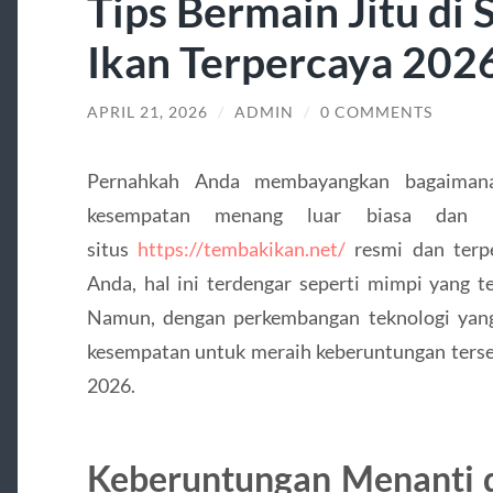
Tips Bermain Jitu di
Ikan Terpercaya 202
APRIL 21, 2026
/
ADMIN
/
0 COMMENTS
Pernahkah Anda membayangkan bagaimana
kesempatan menang luar biasa dan 
situs
https://tembakikan.net/
resmi dan terpe
Anda, hal ini terdengar seperti mimpi yang t
Namun, dengan perkembangan teknologi yang
kesempatan untuk meraih keberuntungan terseb
2026.
Keberuntungan Menanti d