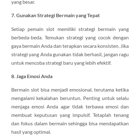
yang besar.
7. Gunakan Strategi Bermain yang Tepat
Setiap pemain slot memiliki strategi bermain yang
berbeda-beda. Temukan strategi yang cocok dengan
gaya bermain Anda dan terapkan secara konsisten. Jika
strategi yang Anda gunakan tidak berhasil, jangan ragu
untuk mencoba strategi baru yang lebih efektif.
8. Jaga Emosi Anda
Bermain slot bisa menjadi emosional, terutama ketika
mengalami kekalahan beruntun. Penting untuk selalu
menjaga emosi Anda agar tidak terbawa emosi dan
membuat keputusan yang impulsif. Tetaplah tenang
dan fokus dalam bermain sehingga bisa mendapatkan
hasil yang optimal.