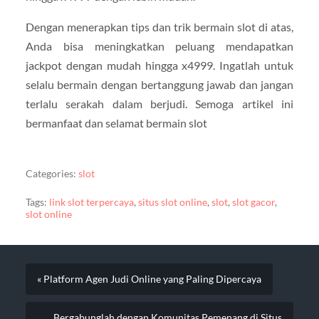
Dengan menerapkan tips dan trik bermain slot di atas,
Anda bisa meningkatkan peluang mendapatkan
jackpot dengan mudah hingga x4999. Ingatlah untuk
selalu bermain dengan bertanggung jawab dan jangan
terlalu serakah dalam berjudi. Semoga artikel ini
bermanfaat dan selamat bermain slot
Categories:
slot
Tags:
link slot terpercaya
,
situs slot online
,
slot
,
slot gacor
,
slot online
« Platform Agen Judi Online yang Paling Dipercaya
Bergabunglah dengan Komunitas Pemenang di Situs