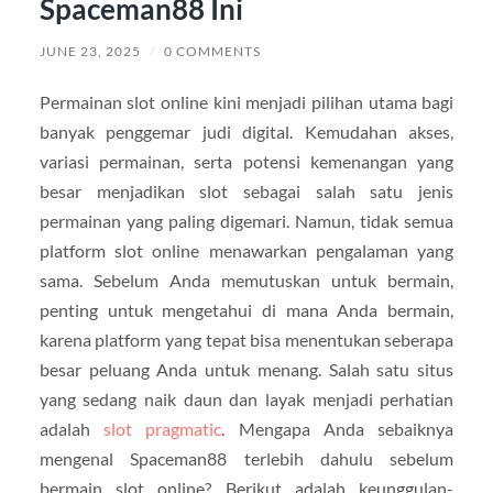
Spaceman88 Ini
JUNE 23, 2025
/
0 COMMENTS
Permainan slot online kini menjadi pilihan utama bagi
banyak penggemar judi digital. Kemudahan akses,
variasi permainan, serta potensi kemenangan yang
besar menjadikan slot sebagai salah satu jenis
permainan yang paling digemari. Namun, tidak semua
platform slot online menawarkan pengalaman yang
sama. Sebelum Anda memutuskan untuk bermain,
penting untuk mengetahui di mana Anda bermain,
karena platform yang tepat bisa menentukan seberapa
besar peluang Anda untuk menang. Salah satu situs
yang sedang naik daun dan layak menjadi perhatian
adalah
slot pragmatic
. Mengapa Anda sebaiknya
mengenal Spaceman88 terlebih dahulu sebelum
bermain slot online? Berikut adalah keunggulan-