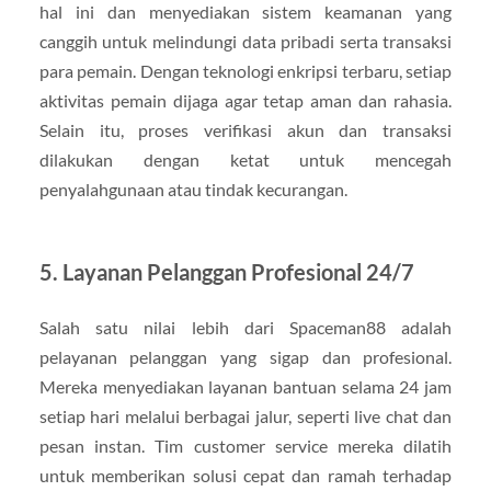
hal ini dan menyediakan sistem keamanan yang
canggih untuk melindungi data pribadi serta transaksi
para pemain. Dengan teknologi enkripsi terbaru, setiap
aktivitas pemain dijaga agar tetap aman dan rahasia.
Selain itu, proses verifikasi akun dan transaksi
dilakukan dengan ketat untuk mencegah
penyalahgunaan atau tindak kecurangan.
5. Layanan Pelanggan Profesional 24/7
Salah satu nilai lebih dari Spaceman88 adalah
pelayanan pelanggan yang sigap dan profesional.
Mereka menyediakan layanan bantuan selama 24 jam
setiap hari melalui berbagai jalur, seperti live chat dan
pesan instan. Tim customer service mereka dilatih
untuk memberikan solusi cepat dan ramah terhadap