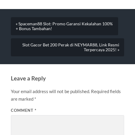
« Spaceman88 Slot: Promo Garansi Kekalahan 100%
+ Bonus Tambahan!
Slot Gacor Bet 200 Perak di NEYMAR88, Link Resmi
Terpercaya 2025! »
Leave a Reply
Your email address will not be published.
Required fields
are marked
*
COMMENT
*