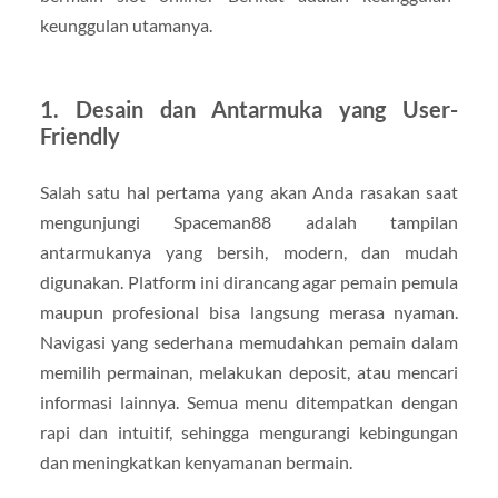
keunggulan utamanya.
1. Desain dan Antarmuka yang User-
Friendly
Salah satu hal pertama yang akan Anda rasakan saat
mengunjungi Spaceman88 adalah tampilan
antarmukanya yang bersih, modern, dan mudah
digunakan. Platform ini dirancang agar pemain pemula
maupun profesional bisa langsung merasa nyaman.
Navigasi yang sederhana memudahkan pemain dalam
memilih permainan, melakukan deposit, atau mencari
informasi lainnya. Semua menu ditempatkan dengan
rapi dan intuitif, sehingga mengurangi kebingungan
dan meningkatkan kenyamanan bermain.