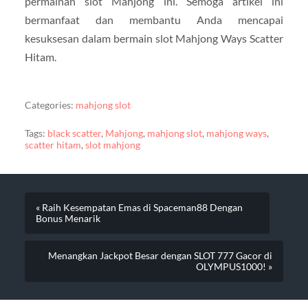
permainan slot Mahjong ini. Semoga artikel ini
bermanfaat dan membantu Anda mencapai
kesuksesan dalam bermain slot Mahjong Ways Scatter
Hitam.
Categories:
mahjong slot
Tags:
black scatter
,
Mahjong
,
mahjong slot
,
mahjong ways
,
scatter hitam
,
slot mahjong
« Raih Kesempatan Emas di Spaceman88 Dengan
Bonus Menarik
Menangkan Jackpot Besar dengan SLOT 777 Gacor di
OLYMPUS1000! »