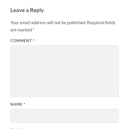
Leave a Reply
Your email address will not be published.
Required fields
are marked
*
COMMENT
*
NAME
*