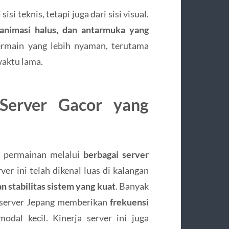
i teknis, tetapi juga dari sisi visual.
 animasi halus, dan antarmuka yang
ermain yang lebih nyaman, terutama
waktu lama.
 Server Gacor yang
 permainan melalui
berbagai server
rver ini telah dikenal luas di kalangan
n stabilitas sistem yang kuat
. Banyak
 server Jepang memberikan
frekuensi
odal kecil. Kinerja server ini juga