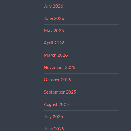
July 2026
June 2026
May 2026
April 2026
March 2026
November 2025
October 2025
September 2025
August 2025
July 2025
June 2025