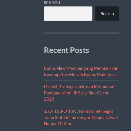
SEARCH
Search
Recent Posts
Bonus New Member yang Memberikan
Kesempatan Meraih Bonus Maksimal
Lisensi, Transparansi, dan Keamanan:
Panduan Memilih Situs Slot Gacor
2026
SLOT DEPO 10K : Nikmati Berbagai
Tema Slot Online dengan Deposit Awal
Hanya 10 Ribu