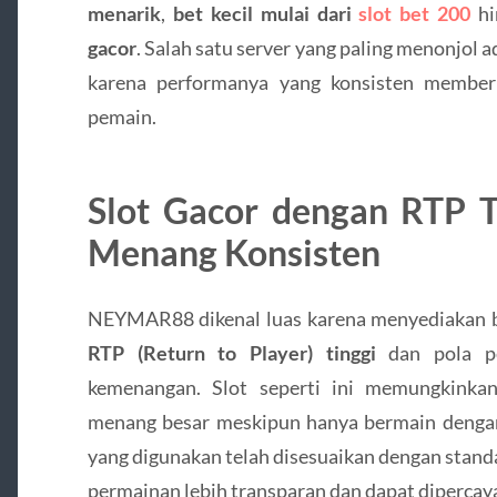
menarik
,
bet kecil mulai dari
slot bet 200
hi
gacor
. Salah satu server yang paling menonjol 
karena performanya yang konsisten member
pemain.
Slot Gacor dengan RTP T
Menang Konsisten
NEYMAR88 dikenal luas karena menyediakan 
RTP (Return to Player) tinggi
dan pola pe
kemenangan. Slot seperti ini memungkinka
menang besar meskipun hanya bermain dengan 
yang digunakan telah disesuaikan dengan stand
permainan lebih transparan dan dapat dipercay