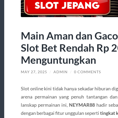
Main Aman dan Gaco
Slot Bet Rendah Rp 2
Menguntungkan
MAY 27, 2025
/
ADMIN
/
0 COMMENTS
Slot online kini tidak hanya sekadar hiburan di
arena permainan yang penuh tantangan dan
lanskap permainan ini,
NEYMAR88
hadir sebag
dengan berbagai fitur unggulan seperti
tingkat 