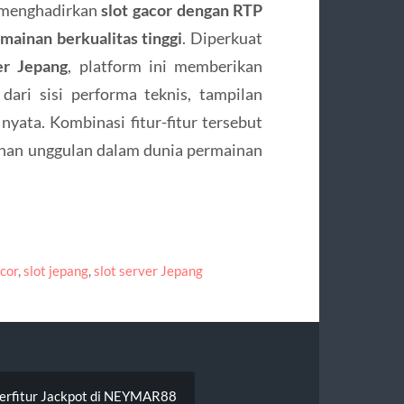
 menghadirkan
slot gacor dengan RTP
mainan berkualitas tinggi
. Diperkuat
er Jepang
, platform ini memberikan
ari sisi performa teknis, tampilan
yata. Kombinasi fitur-fitur tersebut
han unggulan dalam dunia permainan
acor
,
slot jepang
,
slot server Jepang
erfitur Jackpot di NEYMAR88