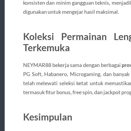
konsisten dan minim gangguan teknis, menjadi
digunakan untuk mengejar hasil maksimal.
Koleksi Permainan Len
Terkemuka
NEYMAR88 bekerja sama dengan berbagai
pro
PG Soft, Habanero, Microgaming, dan banyak l
telah melewati seleksi ketat untuk memastikan
termasuk fitur bonus, free spin, dan jackpot prog
Kesimpulan