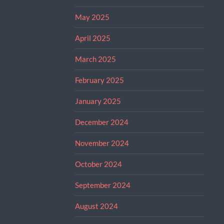
May 2025
April 2025
March 2025
February 2025
January 2025
December 2024
November 2024
October 2024
September 2024
August 2024