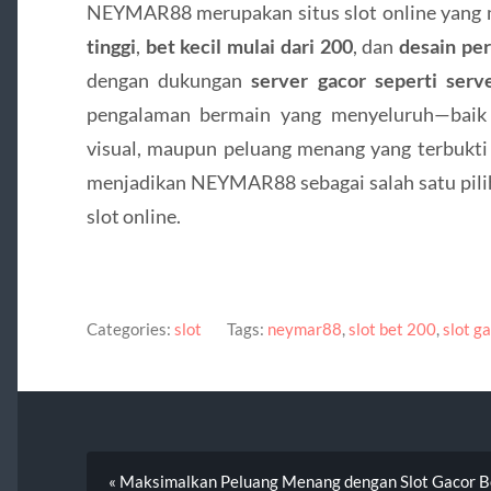
NEYMAR88 merupakan situs slot online yang
tinggi
,
bet kecil mulai dari 200
, dan
desain per
dengan dukungan
server gacor seperti serv
pengalaman bermain yang menyeluruh—baik d
visual, maupun peluang menang yang terbukti n
menjadikan NEYMAR88 sebagai salah satu pili
slot online.
Categories:
slot
Tags:
neymar88
,
slot bet 200
,
slot g
« Maksimalkan Peluang Menang dengan Slot Gacor B