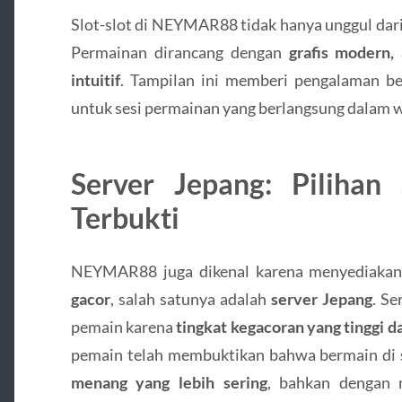
Slot-slot di NEYMAR88 tidak hanya unggul dari sis
Permainan dirancang dengan
grafis modern,
intuitif
. Tampilan ini memberi pengalaman b
untuk sesi permainan yang berlangsung dalam 
Server Jepang: Pilihan
Terbukti
NEYMAR88 juga dikenal karena menyediakan
gacor
, salah satunya adalah
server Jepang
. Se
pemain karena
tingkat kegacoran yang tinggi da
pemain telah membuktikan bahwa bermain di
menang yang lebih sering
, bahkan dengan m