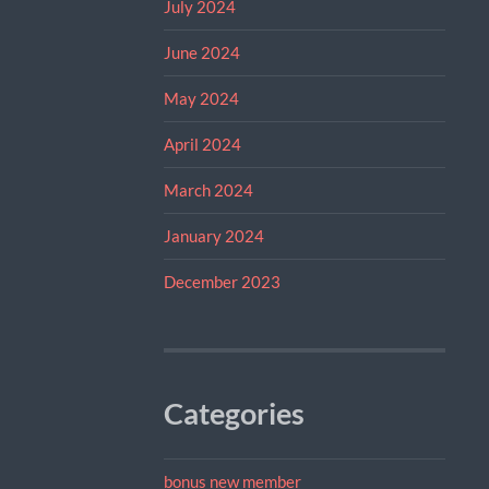
July 2024
June 2024
May 2024
April 2024
March 2024
January 2024
December 2023
Categories
bonus new member